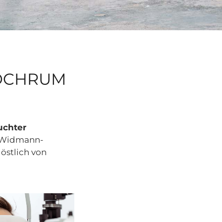
HOCHRUM
uchter
. Widmann-
 östlich von