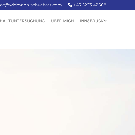
fice@widmann-schuchter.com
|
+43 5223 42668

ZHAUTUNTERSUCHUNG
ÜBER MICH
INNSBRUCK